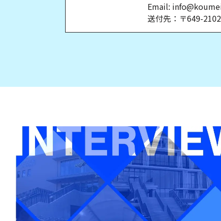
Email: info@koumei
送付先：〒649-21