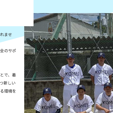
れませ
全のサポ
とで、着
つ新しい
る環境を