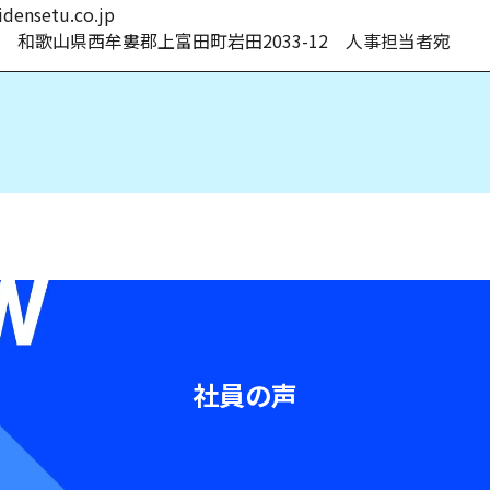
densetu.co.jp
02 和歌山県西牟婁郡上富田町岩田2033-12 人事担当者宛
社員の声